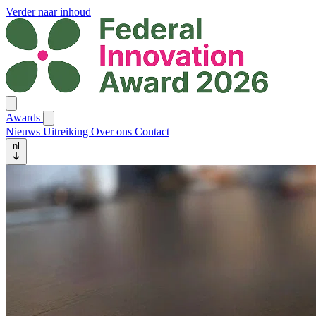
Verder naar inhoud
Awards
Nieuws
Uitreiking
Over ons
Contact
nl