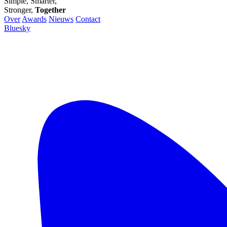
Simple, Smarter,
Stronger,
Together
Over
Awards
Nieuws
Contact
Bluesky