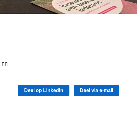
 👉🏻
Deel op LinkedIn
Deel via e-mail