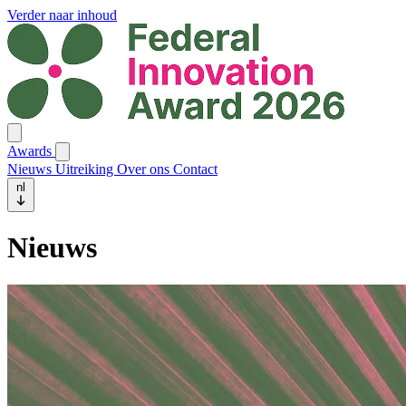
Verder naar inhoud
Awards
Nieuws
Uitreiking
Over ons
Contact
nl
Nieuws